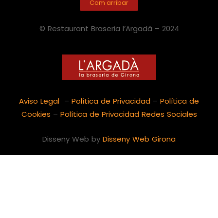
Com arribar
© Restaurant Braseria l’Argadà – 2024
Aviso Legal
–
Política de Privacidad
–
Política de
Cookies
–
Política de Privacidad Redes Sociales
Disseny Web by
Disseny Web Girona