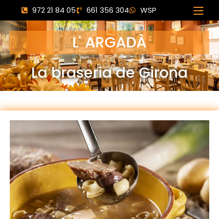
972 21 84 05
661 356 304
WSP
L' ARGADÀ
La braseria de Girona