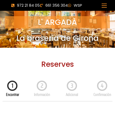
972 21 84 05
661 356 304
WSP
L' ARGADÀ
La braseria de Girona
Reserves